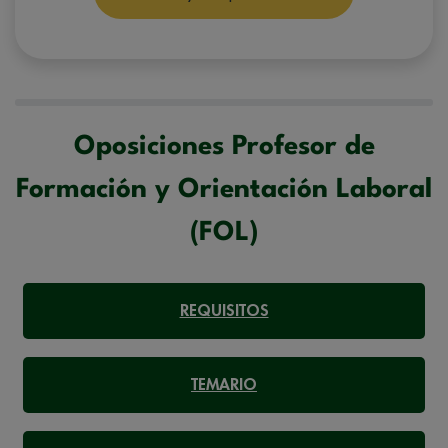
manifestado y, en su caso, para tramitar la contratación
correspondiente. Compartiremos su solicitud con las empresas que
conforman el
Grupo Northius
, con el objeto de que estas puedan
hacerle llegar la mejor oferta de productos y servicios de acuerdo a su
petición. Quedan reconocidos los derechos de acceso,
rectificación, supresión, oposición, limitación, tal y como se explica en
la
Política de Privacidad
.
Oposiciones Profesor de
Formación y Orientación Laboral
(FOL)
REQUISITOS
TEMARIO