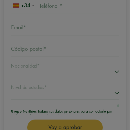
+34
Teléfono *
Email*
Código postal*
Nacionalidad*
Nivel de estudios*
Grupo Northius
tratará sus datos personales para contactarle por
medios tecnológicos, incluso aplicaciones de mensajería instantánea,
con el fin de ofrecerle información del programa formativo
seleccionado o de otros directamente relacionados con el interés
Voy a aprobar