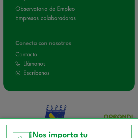
Observatorio de Empleo
Empresas colaboradoras
Conecta con nosotros
Contacto
Llámanos
Escríbenos
¡Nos importa tu