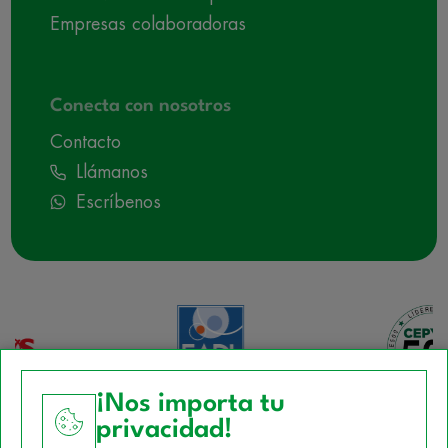
Empresas colaboradoras
Conecta con nosotros
Contacto
Llámanos
Escríbenos
¡Nos importa tu
privacidad!