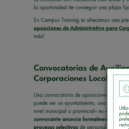
la oportunidad de conseguir una plaza fija
En Campus Training te ofrecemos una prep
oposiciones de Administrativo para Cor
más!
Convocatorias de Auxiliar
Corporaciones Locales: ¿
Una convocatoria de oposiciones de Auxil
puede ser un ayuntamiento, una universid
Util
nivel municipal o provincial– es en una res
pode
convocante anuncia formalmente cómo se
pref
rech
procesos selectivos
de personal para cubri