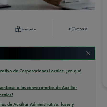
Compartir
6 minutos
trativo de Corporaciones Locales: ¿en qué
sentarse a las convocatorias de Auxiliar
ocales?
ias de Auxiliar Administrativo: fases y