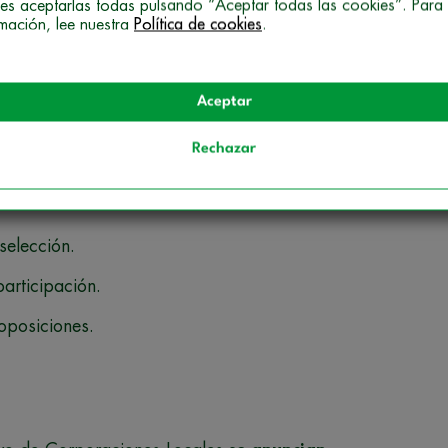
es aceptarlas todas pulsando “Aceptar todas las cookies”. Para
rmación, lee nuestra
Política de cookies
.
cogen absolutamente todos los detalles sobre el
Aceptar
Rechazar
as a personas con discapacidad, promoción
selección.
participación.
oposiciones.