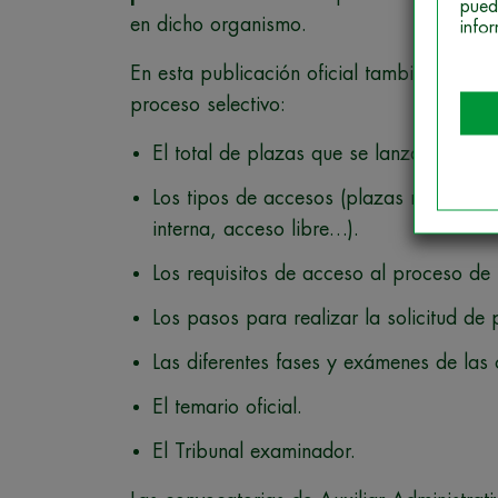
pued
en dicho organismo.
info
En esta publicación oficial también se re
proceso selectivo:
El total de plazas que se lanzan.
Los tipos de accesos (plazas reservad
interna, acceso libre…).
Los requisitos de acceso al proceso de 
Los pasos para realizar la solicitud de 
Las diferentes fases y exámenes de las 
El temario oficial.
El Tribunal examinador.