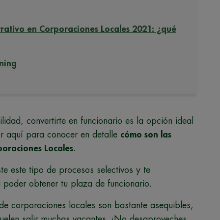
trativo en Corporaciones Locales 2021: ¿qué
ning
idad, convertirte en funcionario es la opción ideal
or aquí para conocer en detalle
cómo son las
poraciones Locales
.
te este tipo de procesos selectivos y te
poder obtener tu plaza de funcionario.
 de corporaciones locales son bastante asequibles,
suelen salir muchas vacantes. ¡No desaproveches