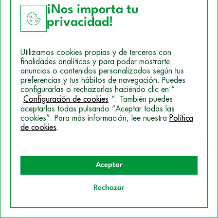
¡Nos importa tu
TEST
privacidad!
Utilizamos cookies propias y de terceros con
finalidades analíticas y para poder mostrarte
anuncios o contenidos personalizados según tus
preferencias y tus hábitos de navegación. Puedes
configurarlas o rechazarlas haciendo clic en “
Configuración de cookies
”. También puedes
aceptarlas todas pulsando “Aceptar todas las
cookies”. Para más información, lee nuestra
Política
de cookies
.
Motivaciones para elegir
Aceptar
Oposiciones Auxiliar
Administrativo del Estado
Rechazar
Quiero información